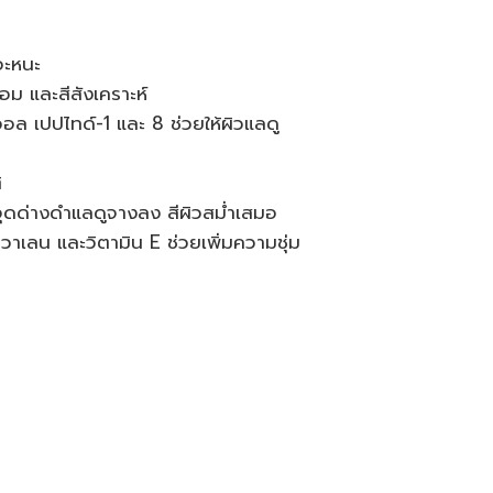
อะหนะ
 และสีสังเคราะห์
อล เปปไทด์-1 และ 8 ช่วยให้ผิวแลดู
ิ
 จุดด่างดำแลดูจางลง สีผิวสม่ำเสมอ
าเลน และวิตามิน E ช่วยเพิ่มความชุ่ม