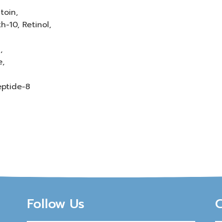
toin,
h-10, Retinol,
,
e,
eptide-8
Follow Us
C