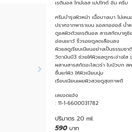
เรตินอล ไทม์เลส เปปไทด์ อิน ครีม
ครีมบำรุงผิวหน้า เนื้อบางเบา ไม่เหน
ปราศจากพาราเบน แอลกอฮอล์ น้ำหอม
ดูแลผิวด้วยเรตินอล สารสกัดบาคูชิอ
อ่อนเยาว์ ริ้วรอยดูลดเลือนลง
ผิวแลดูเรียบเนียนอย่างเป็นธรรมชาต
วิตามินบี3 ช่วยให้ผิวแลดูกระจ่างใส
ผสานสารสกัดอะโลเวร่า ใบบัวบก สคว
ชื้นแก่ผิว ให้ผิวเนียนนุ่ม
เรียบเนียนเผยผิวสวยดูสุขภาพดี
เลขจดแจ้ง
: 11-1-6600031782
ปริมาตร 20
ml.
590
บาท