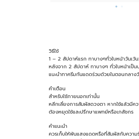
วิธีใช้
1 – 2 สัปดาห์แรก ทาบางๆทั่วใบหน้าวันเว้
หลังจาก 2 สัปดาห์ ทาบางๆ ทั่วใบหน้าเป็น
แนะนำทาครีมกันแดดร่วมด้วยในตอนกลางว
คำเตือน
สำหรับใช้ภายนอกเท่านั้น
หลีกเลี่ยงการสัมผัสดวงตา หากใช้แล้วมีคว
ต้องหยุดใช้และปรึกษาแพทย์หรือเภสัชกร
คำแนะนำ
ควรเก็บให้พ้นแสงแดดหรือที่สัมผัสกับควา